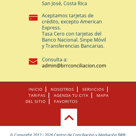
San José, Costa Rica
Aceptamos tarjetas de
crédito, excepto American
Express.
Tasa Cero con tarjetas del
Banco Nacional. Sinpe Móvil
y Transferencias Bancarias.
Consulta a:
admin@brrconciliacion.com
INICIO
NOSOTROS
SERVICIOS
TARIFAS
AGENDA TU CITA
MAPA
DEL SITIO
FAVORITOS
© Copyright 2017 - 2026 Centro de Conciliación y Mediación BRR;