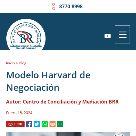
8770-8998
Inicio
>
Blog
Modelo Harvard de
Negociación
Autor:
Centro de Conciliación y Mediación BRR
Enero 18, 2024
1.39
K