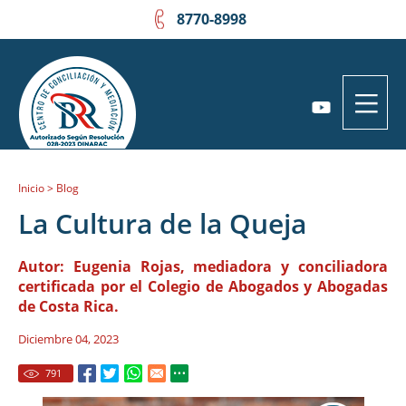
8770-8998
Inicio
>
Blog
La Cultura de la Queja
Autor:
Eugenia Rojas, mediadora y conciliadora
certificada por el Colegio de Abogados y Abogadas
de Costa Rica.
Diciembre 04, 2023
791