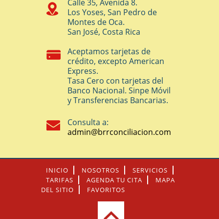
Calle 35, Avenida 8.
Los Yoses, San Pedro de
Montes de Oca.
San José, Costa Rica
Aceptamos tarjetas de
crédito, excepto American
Express.
Tasa Cero con tarjetas del
Banco Nacional. Sinpe Móvil
y Transferencias Bancarias.
Consulta a:
admin@brrconciliacion.com
INICIO
NOSOTROS
SERVICIOS
TARIFAS
AGENDA TU CITA
MAPA
DEL SITIO
FAVORITOS